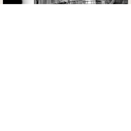
NOS SERVICES
Carcenac Conseil est à vos côtés dans les moments-clés de votre
parcours entrepreneurial.
Notre expertise, forgée au fil des années, et la force de notre réseau
vous accompagnent dans l’anticipation, la préparation et la réalisation
de vos opérations en capital.
CESSION
• Fiabiliser les informations et
optimiser les conditions du deal.