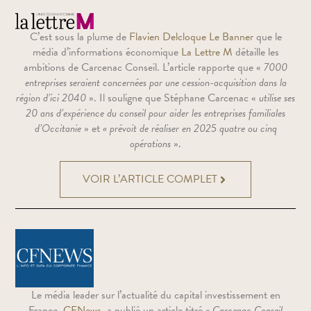
C’est sous la plume de
Flavien Delcloque Le Banner
que le
média d’informations économique
La Lettre M
détaille les
ambitions de Carcenac Conseil. L’article rapporte que «
7000
entreprises seraient concernées par une cession-acquisition dans la
région d’ici 2040
». Il souligne que Stéphane Carcenac «
utilise ses
20 ans d’expérience du conseil pour aider les entreprises familiales
d’Occitanie
» et
« prévoit de réaliser en 2025 quatre ou cinq
opérations
».
VOIR L’ARTICLE COMPLET
Le média leader sur l’actualité du capital investissement en
France,
CFNews
, a publié un article titré
« Carcenac Conseil