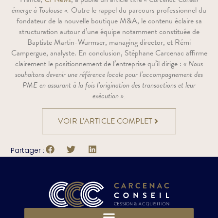
émerge à Toulouse ».
Outre le rappel du parcours professionnel du
fondateur de la nouvelle boutique M&A, le contenu éclaire sa
structuration autour d’une équipe notamment constituée de
Baptiste Martin-Wurmser, managing director, et Rémi
Campergue, analyste. En conclusion, Stéphane Carcenac affirme
clairement le positionnement de l’entreprise qu’il dirige :
« Nous
souhaitons devenir une référence locale pour l’accompagnement des
PME en assurant à la fois l’origination des transactions et leur
exécution ».
VOIR L’ARTICLE COMPLET
Partager :